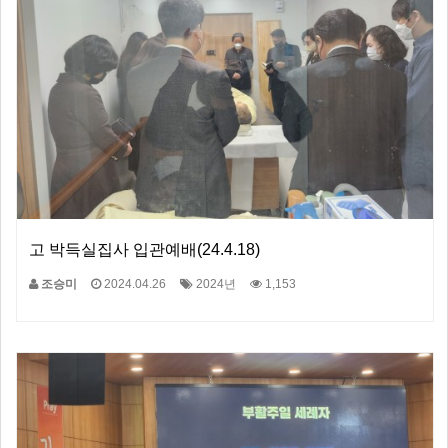
고 박득실집사 입관예배(24.4.18)
조승미
2024.04.26
2024년
1,153