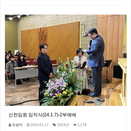
신천임원 임직식(24.1.7)-2부예배
조승미
2024.01.17
2024년
1,178