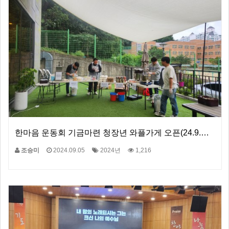
한마음 운동회 기금마련 청장년 와플가게 오픈(24.9.…
조승미
2024.09.05
2024년
1,216