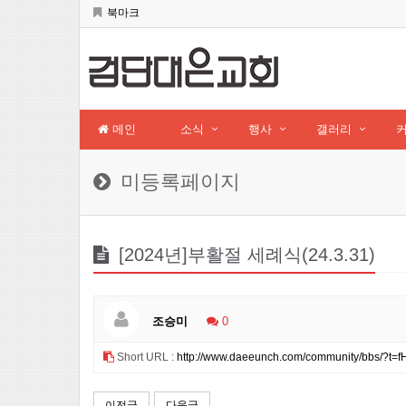
북마크
메인
소식
행사
갤러리
미등록페이지
[2024년]부활절 세례식(24.3.31)
조승미
0
Short URL :
http://www.daeeunch.com/community/bbs/?t=f
이전글
다음글