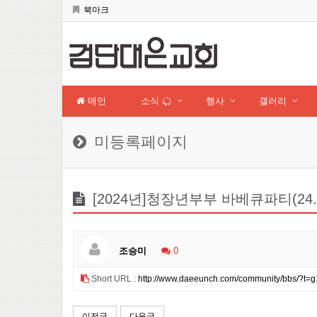
북마크
메인
소식
행사
갤러리
미등록페이지
[2024년]청장년부부 바베큐파티(24.5
조승미
0
Short URL :
http://www.daeeunch.com/community/bbs/?t=g
이전글
다음글