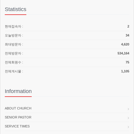
고 있습니다.
제5조 이용계약의 성립
Statistics
서비스제공을 위한 계약의 성립 : 본인식별 및 본인
의사 확인 등
교회는 서비스 이용희망자의 이용신청에 대하여 특별한 사
서비스의 이행 : 상품배송 및 대금결제
정이 없는 한 등록절차에 따라 이용신청을 승낙하며, 이용자
현재접속자 :
2
회원 관리 : 회원제 서비스 이용에 따른 본인확인, 개
는 등록절차를 거쳐 "동의" 버튼을 누룸으로써 이 서비스 약
인 식별, 연령확인, 불만처리 등 민원처리
오늘방문자 :
34
관에 동의한 것으로 간주됩니다. 약관변경 시에도 이와 동일
기타 새로운 서비스, 신상품이나 이벤트 정보 안내
하며 변경된 약관에 동의하지 않을 경우 이용자 등록 취소가
최대방문자 :
4,620
단, 이용자의 기본적 인권 침해의 우려가 있는 민감한 개인
가능합니다.
정보(인종 및 민족, 사상 및 신조, 출신지 및 본적지, 정치적
전체방문자 :
534,164
이용계약은 서비스 이용희망자의 이용약관 동의 후 이용신
성향 및 범죄기록, 건강상태 및 성생활 등)는 수집하지 않습
청에 대하여 교회가 승낙을 함으로써 성립합니다.
전체회원수 :
75
니다.
전체게시물 :
1,105
제6조 이용신청
제4조 수집하는 개인정보 항목
Information
이용자에 가입하여 무료 서비스를 이용하고자 하는 자는 교
본 사이트는 회원가입, 상담, 서비스 신청 등등을 위해 아래와 같은
회가 제시하는 소정의 가입신청 양식에서 요구하는 사항을
개인정보를 수집하고 있습니다.
기록하여 신청합니다.
수집항목 : 이름 , 생년월일 , 성별 , 로그인ID , 비밀번호 ,
ABOUT CHURCH
온라인 가입 신청 양식에 기재하는 모든 이용자정보는 실제
자택 전화번호 , 자택 주소 , 휴대전화번호 , 이메일 , 주민등
데이터인 것으로 간주하며 실명이나 실제정보를 입력하지
SENIOR PASTOR
록번호 , 접속 로그 , 접속 IP 정보 , 결제기록
않은 사용자는 법적으로 보호를 받을 수 없으며, 서비스 사
개인정보 수집방법 : 홈페이지(회원가입)
SERVICE TIMES
용의 제한을 받을 수 있습니다.