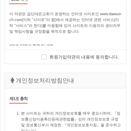
이 약관은 검단대은교회가 운영하는 인터넷 사이트인 www.daeeun
ch.com(이하 "사이트"라 함)에서 제공하는 인터넷 관련 서비스(이
하 "서비스"라 한다)를 이용함에 있어 사이트와 이용자의 권리의무
및 책임사항을 규정함을 목적으로 합니다.
제2조 약관의 효력 및 변경
회원가입약관의 내용에 동의합니다.
이 약관은 교회가 "사이트"를 통해 게시하고, 이용자가 이에
동의함으로써 효력이 발생됩니다.
교회는 약관의 규제 등에 관한 법률, 전기통신기본법, 전기
통신사업법, 정보통신망 이용촉진 및 정보보호 등에 관한 법
개인정보처리방침안내
률, 방문판매 등에 관한법률, 소비자보호법 등 관련법을 위
배하지 않는 범위에서 약관을 만들었으며, 필요할 경우 위의
관련법 범위에서 약관을 개정할 수 있습니다.
제1조 총칙
교회가 약관을 개정할 경우에는 적용일자 및 개정사유를 명
시하여 현행 약관과 함께 사이트의 초기화면에 그 적용일자
본 사이트는 귀하의 개인정보보호를 매우 중요시하며, 『정
7일 이전부터 적용일자 전일까지 공지함으로써 효력이 발생
보통신망이용촉진등에관한법률』상의 개인정보보호 규정
됩니다. 이용자는 변경된 약관에 동의하지 않을 경우 교회가
및 정보통신부가 제정한 『개인정보보호지침』을 준수하고
정한 양식에 따라 이용자탈퇴를 요청할 수 있으며, 변경된
있습니다.