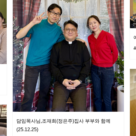
담임목사님,조재희(정은주)집사 부부와 함께
(25.12.25)