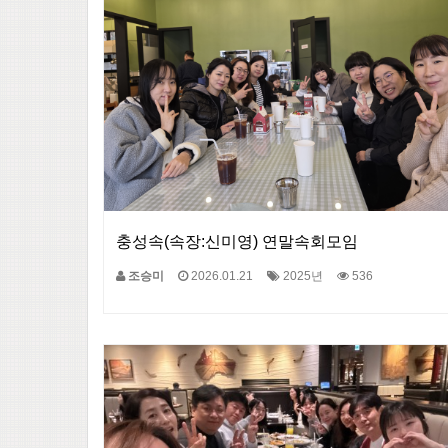
충성속(속장:신미영) 연말속회모임
조승미
2026.01.21
2025년
536