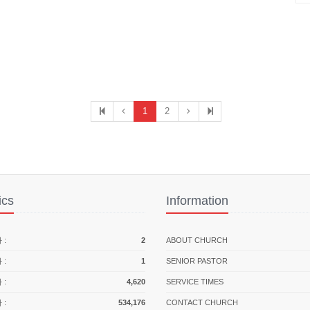
1
2
ics
Information
:
2
ABOUT CHURCH
:
1
SENIOR PASTOR
:
4,620
SERVICE TIMES
:
534,176
CONTACT CHURCH