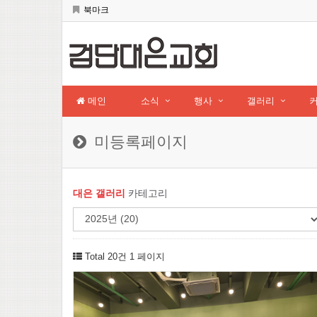
북마크
메인
소식
행사
갤러리
미등록페이지
대은 갤러리
카테고리
Total 20건
1 페이지