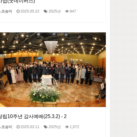
사업(굿네이버스)
조승미
2025.05.22
2025년
947
창립10주년 감사예배(25.3.2) - 2
조승미
2025.03.11
2025년
1,072